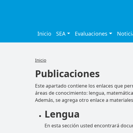
Pasar al contenido principal
Navegación principa
Inicio
SEA
Evaluaciones
Notici
Inicio
Publicaciones
Este apartado contiene los enlaces que per
áreas de conocimiento: lengua, matemática 
Además, se agrega otro enlace a materiales 
Lengua
En esta sección usted encontrará docu