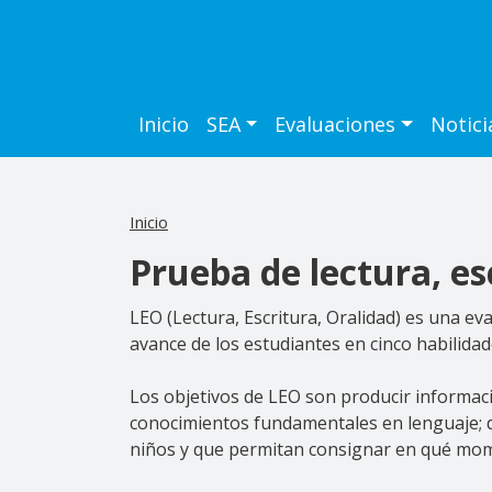
Pasar al contenido principal
Navegación principal
Inicio
SEA
Evaluaciones
Notici
Inicio
Prueba de lectura, es
LEO (Lectura, Escritura, Oralidad) es una e
avance de los estudiantes en cinco habilidade
Los objetivos de LEO son producir informaci
conocimientos fundamentales en lenguaje; de
niños y que permitan consignar en qué momen